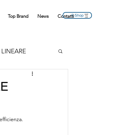
E-Shop
Top Brand
News
Contatti
LINEARE
 MOTO
LE
NE
fficienza.
LATO