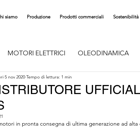
hi siamo
Produzione
Prodotti commerciali
Sostenibilità
MOTORI ELETTRICI
OLEODINAMICA
OTO E DELLA POTEN
ri
5 nov 2020
Tempo di lettura: 1 min
TRASMISSIONE DEL
 DISTRIBUTORE UFFICIA
S
TORI
CINGHIE
GUIDE LINEARI
CATE
21
otori in pronta consegna di ultima generazione ad alta e
TURE INDUSTRIALI
SERRAGGIO CONTROL