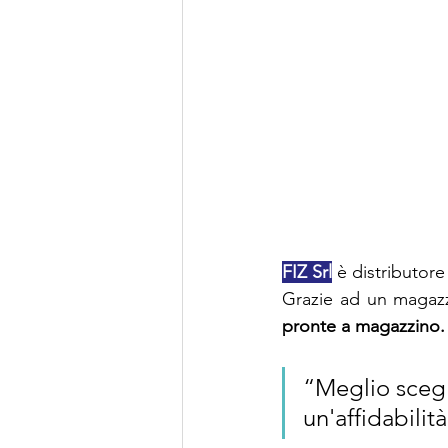
ENERPAC
SKF
B
ROLLON
HYDRO-M
FIZ Srl
 è distributore
Grazie ad un magazzi
pronte a magazzino.
“Meglio scegl
un'affidabili