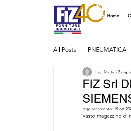
Home
C
All Posts
PNEUMATICA
TRASMISSIONE DEL M
Ing. Matteo Zampie
FIZ Srl
SIEMEN
CUSCINETTI
RIDUT
Aggiornamento:
19 ott 20
Vasto magazzino di m
MAGAZZINO
FORNI