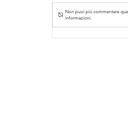
Non puoi più commentare questo
informazioni.
Contatti
F.I.Z. S.r.l.
Viale del Progresso, 6 – 
(VR) Italy
Tel. +39 045 7614000
Fax +39 045 7614706
E-mail:
info@fizsrl.it