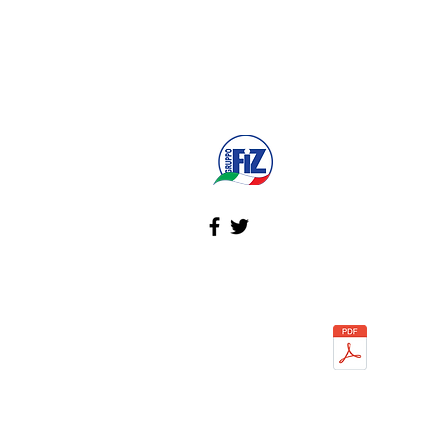
PEC:
fizspa@pec.it
Vendite/Ordini/Fatture:
izsrl.it
Homepage gruppofiz.it
Scarica Informativa
Cookie