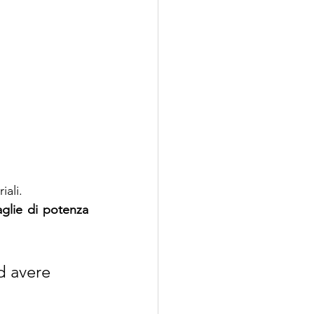
SEDIS
iali.
glie di potenza 
d avere 