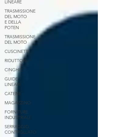
LINEARE
TRASMISSIONE
DEL MOTO
E DELLA
POTEN
TRASMISSIONE
DEL MOTO
CUSCINETTI
RIDUTTORI
CINGHIE
GUIDE
LINEARI
CATENE
MAGAZZINO
FORNITURE
INDUSTRIALI
SERRAGGIO
CONTROLLATO