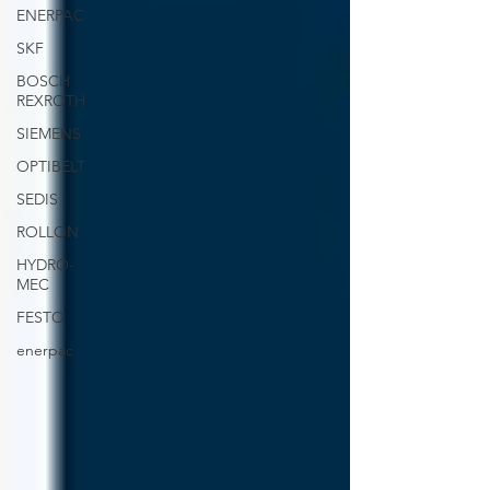
ENERPAC
SKF
BOSCH
REXROTH
SIEMENS
OPTIBELT
SEDIS
ROLLON
HYDRO-
MEC
FESTO
enerpac