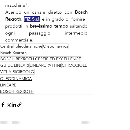
macchine".
Avendo un canale diretto con 
Bosch 
Rexroth
, 
FIZ S.r.l.
 è in grado di fornire i 
prodotti in 
brevissimo tempo
 saltando 
ogni passaggio intermedio 
commerciale. 
Centrali oleodinamiche
Oleodinamica
Bosch Rexroth
BOSCH REXROTH CERTIFIED EXCELLENCE
GUIDE LINEARI
LINEARE
PATTINI
CHIOCCIOLE
VITI A RICIRCOLO
OLEODINAMICA
LINEARE
BOSCH REXROTH