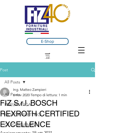
E-Shop
Post
All Posts
Ing. Matteo Zampieri
All Posts
6 nov 2020
Tempo di lettura: 1 min
FIZ S.r.l. BOSCH
PNEUMATICA
REXROTH CERTIFIED
MOTORI ELETTRICI
EXCELLENCE
OLEODINAMICA
Aggiornamento:
19 ott 2021