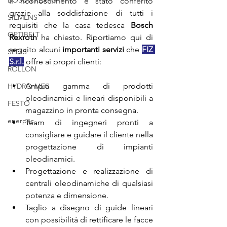
BOSCH REXROTH
Il riconoscimento è stato conferito 
grazie alla soddisfazione di tutti i 
SIEMENS
requisiti che la casa tedesca 
Bosch 
OPTIBELT
Rexroth
 ha chiesto. Riportiamo qui di 
seguito alcuni 
importanti servizi
 che 
FIZ 
SEDIS
S.r.l.
 offre ai propri clienti:
ROLLON
Ampia gamma di prodotti 
HYDRO-MEC
oleodinamici e lineari disponibili a 
FESTO
magazzino in pronta consegna.
enerpac
Team di ingegneri pronti a 
consigliare e guidare il cliente nella 
progettazione di impianti 
oleodinamici.
Progettazione e realizzazione di 
centrali oleodinamiche di qualsiasi 
potenza e dimensione.
Taglio a disegno di guide lineari 
con possibilità di rettificare le facce 