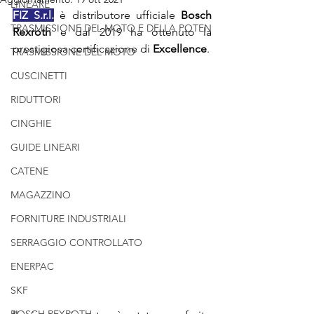
LINEARE
FIZ S.r.l.
 è distributore ufficiale 
Bosch 
TRASMISSIONE DEL MOTO E DELLA POTEN
Rexroth
 e dal 2019 ha ottenuto la 
prestigiosa certificazione di 
Excellence
.
TRASMISSIONE DEL MOTO
CUSCINETTI
RIDUTTORI
CINGHIE
GUIDE LINEARI
CATENE
MAGAZZINO
FORNITURE INDUSTRIALI
SERRAGGIO CONTROLLATO
ENERPAC
SKF