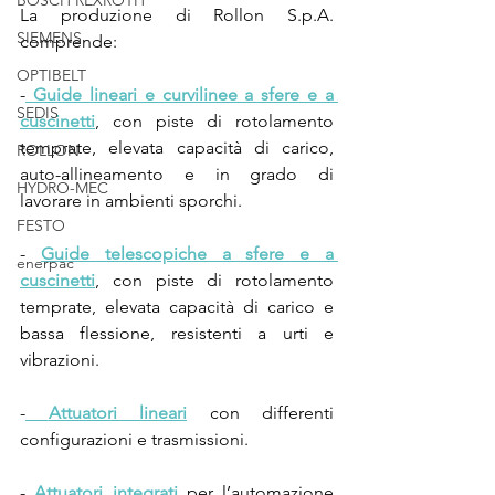
BOSCH REXROTH
La produzione di Rollon S.p.A. 
SIEMENS
comprende:
OPTIBELT
-
Guide lineari e curvilinee a sfere e a 
SEDIS
cuscinetti
, con piste di rotolamento 
temprate, elevata capacità di carico, 
ROLLON
auto-allineamento e in grado di 
HYDRO-MEC
lavorare in ambienti sporchi.
FESTO
- 
Guide telescopiche a sfere e a 
enerpac
cuscinetti
, con piste di rotolamento 
temprate, elevata capacità di carico e 
bassa flessione, resistenti a urti e 
vibrazioni. 
-
Attuatori lineari
 con differenti 
configurazioni e trasmissioni.
- 
Attuatori integrati
per l’automazione 