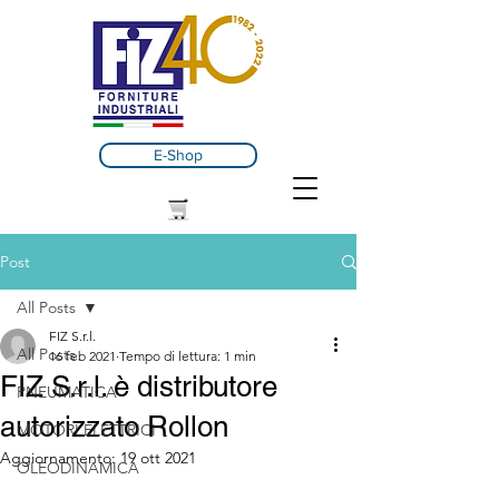
E-Shop
Post
All Posts
FIZ S.r.l.
All Posts
16 feb 2021
Tempo di lettura: 1 min
FIZ S.r.l. è distributore
PNEUMATICA
autorizzato Rollon
MOTORI ELETTRICI
Aggiornamento:
19 ott 2021
OLEODINAMICA