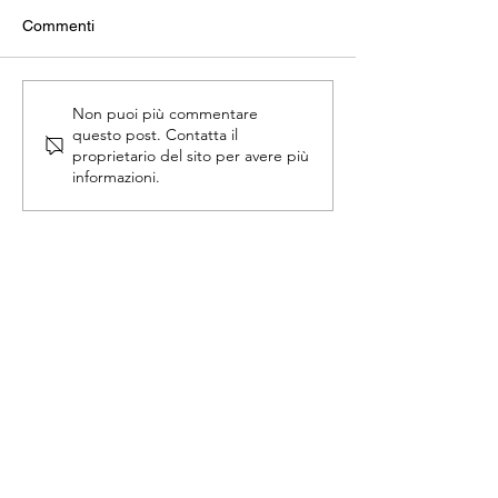
Commenti
Novità Optiblet: nuove
FIZ Srl è distribu
Non puoi più commentare
questo post. Contatta il
Cinghie in poliuretano
AUTORIZZATO 
proprietario del sito per avere più
Alpha ATC
informazioni.
Contatti
F.I.Z. S.r.l.
Viale del Progresso, 6 – 37038
Soave (VR) Italy
Tel. +39 045 7614000
Fax +39 045 7614706