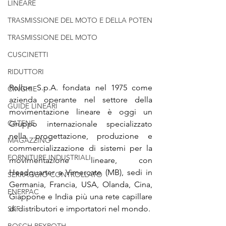
LINEARE
TRASMISSIONE DEL MOTO E DELLA POTEN
TRASMISSIONE DEL MOTO
CUSCINETTI
RIDUTTORI
Rollon S.p.A. fondata nel 1975 come 
CINGHIE
azienda operante nel settore della 
GUIDE LINEARI
movimentazione lineare è oggi un 
CATENE
Gruppo internazionale specializzato 
nella progettazione, produzione e 
MAGAZZINO
commercializzazione di sistemi per la 
FORNITURE INDUSTRIALI
movimentazione lineare, con 
Headquarter a Vimercate (MB), sedi in 
SERRAGGIO CONTROLLATO
Germania, Francia, USA, Olanda, Cina, 
ENERPAC
Giappone e India più una rete capillare 
di distributori e importatori nel mondo.
SKF