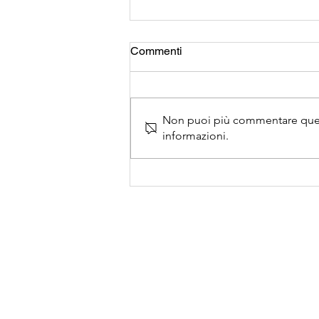
Commenti
Non puoi più commentare questo
informazioni.
Rinnova le tue chiavi con il
Trade-Up di ENERPAC, fino al
20% di risparmio!
Contatti
F.I.Z. S.r.l.