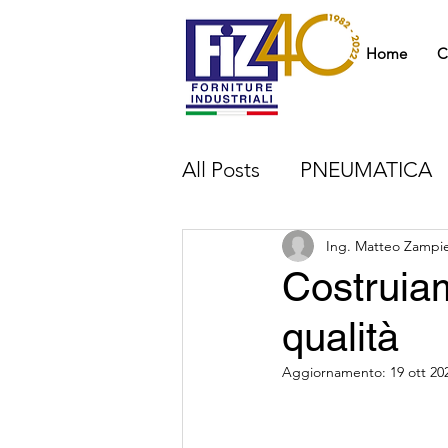
Home
C
All Posts
PNEUMATICA
TRASMISSIONE DEL M
Ing. Matteo Zampie
Costruiam
qualità
CUSCINETTI
RIDUT
Aggiornamento:
19 ott 20
MAGAZZINO
FORNI