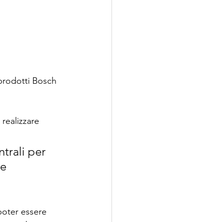
 prodotti Bosch 
 realizzare 
ntrali per 
e 
poter essere 