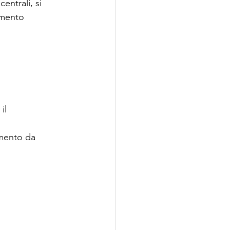
entrali, si 
amento 
il 
imento da 