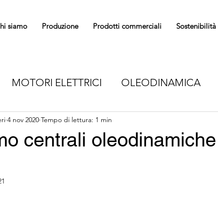
hi siamo
Produzione
Prodotti commerciali
Sostenibilità
MOTORI ELETTRICI
OLEODINAMICA
OTO E DELLA POTEN
ri
4 nov 2020
Tempo di lettura: 1 min
TRASMISSIONE DEL
o centrali oleodinamiche
TORI
CINGHIE
GUIDE LINEARI
CATE
21
TURE INDUSTRIALI
SERRAGGIO CONTROL