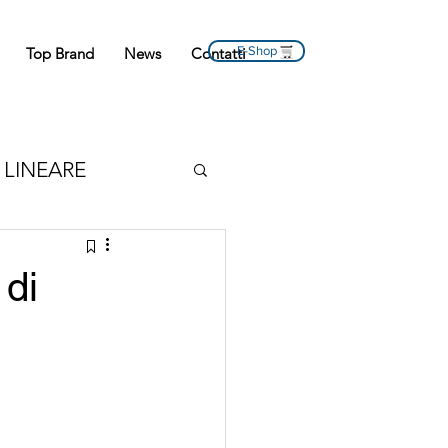
E-Shop
Top Brand
News
Contatti
LINEARE
 MOTO
 di
NE
LATO