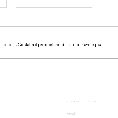
 post. Contatta il proprietario del sito per avere più
FIZ S.r.l. BOSCH REXROTH
CERTIFIED EXCELLENCE